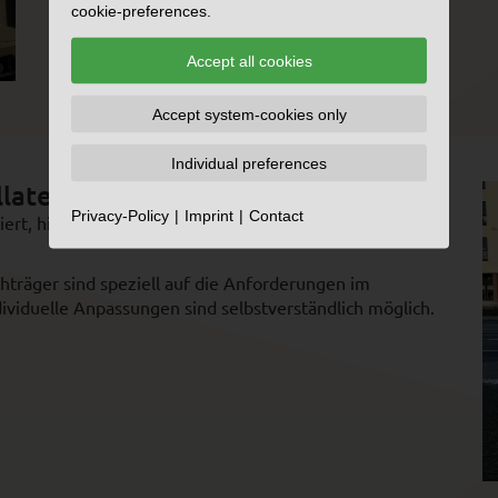
cookie-preferences.
Accept all cookies
Accept system-cookies only
Individual preferences
llateure
Privacy-Policy
Imprint
Contact
ert, hier im Bild ein Fiat Ducato Kastenwagen mit
hträger sind speziell auf die Anforderungen im
dividuelle Anpassungen sind selbstverständlich möglich.