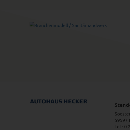
Stando
Soester 
59597 
Tel.: 0 