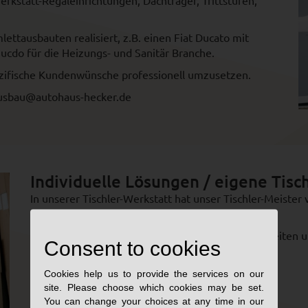
kstatt-Regaleinrichtungen, Dachträger, Trittstufen,
ettausbauten realisiert, z.B. einen Fiat Ducato mit
Sucdo für die Heizungs- und Sanitär Branche.
spezifische Kundenwünsche professionell umzusetzen.
 ausbau@autohaus-hecker.de
Individuelle Lösungen / eigene Tisch
In unserer Tischler-Werkstatt hat unser Tischler-Meister v
Kundenwünsche zu gestalten und umzusetzen.
Gerne beraten wir Sie persönlich zu den Möglichkeiten 
Consent to cookies
Ihren Transporterausbau.
Cookies help us to provide the services on our
site. Please choose which cookies may be set.
You can change your choices at any time in our