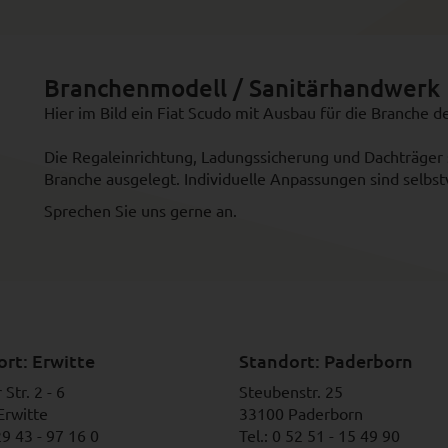
Branchenmodell / Sanitärhandwerk
Hier im Bild ein Fiat Scudo mit Ausbau für die Branche 
Die Regaleinrichtung, Ladungssicherung und Dachträger s
Branche ausgelegt. Individuelle Anpassungen sind selbst
Sprechen Sie uns gerne an.
rt: Erwitte
Standort: Paderborn
Str. 2 - 6
Steubenstr. 25
Erwitte
33100 Paderborn
29 43 - 97 16 0
Tel.: 0 52 51 - 15 49 90